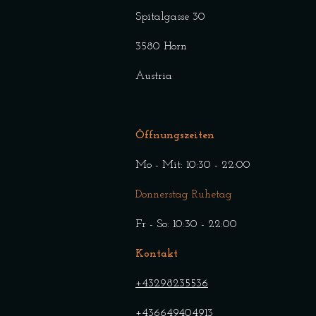
Spitalgasse 30
3580 Horn
Austria
Öffnungszeiten
Mo - Mit: 10
:30
- 22:00
Donnerstag Ruhetag
Fr - So:
10:30
-
22:00
Kontakt
+43298235536
+436649404913